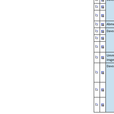
Abme
Davo
Umm
insg
Davo