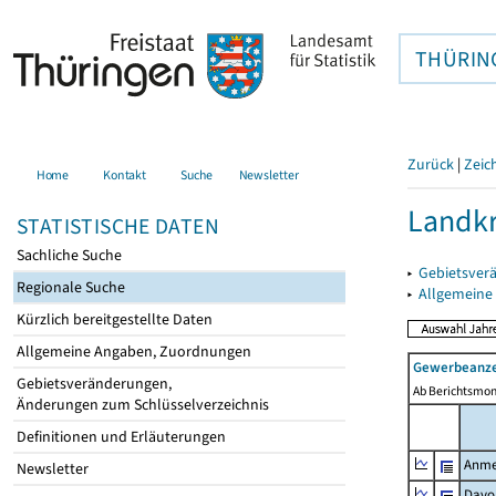
THÜRIN
Zurück
|
Zeic
Home
Kontakt
Suche
Newsletter
Landkr
STATISTISCHE DATEN
Sachliche Suche
▸
Gebietsver
Regionale Suche
▸
Allgemeine
Kürzlich bereitgestellte Daten
Allgemeine Angaben, Zuordnungen
Gewerbeanze
Gebietsveränderungen,
Ab Berichtsmon
Änderungen zum Schlüsselverzeichnis
Definitionen und Erläuterungen
Anme
Newsletter
Davo