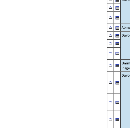
Abme
Davo
Umm
insg
Davo