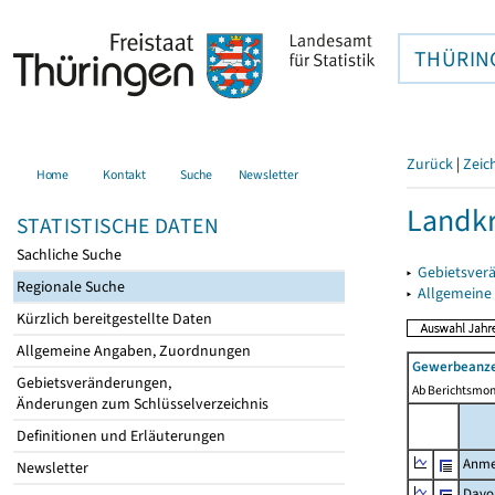
THÜRIN
Zurück
|
Zeic
Home
Kontakt
Suche
Newsletter
Landkr
STATISTISCHE DATEN
Sachliche Suche
▸
Gebietsver
Regionale Suche
▸
Allgemeine
Kürzlich bereitgestellte Daten
Allgemeine Angaben, Zuordnungen
Gewerbeanze
Gebietsveränderungen,
Ab Berichtsmon
Änderungen zum Schlüsselverzeichnis
Definitionen und Erläuterungen
Anme
Newsletter
Davo