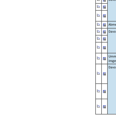
Abme
Davo
Umm
insg
Davo