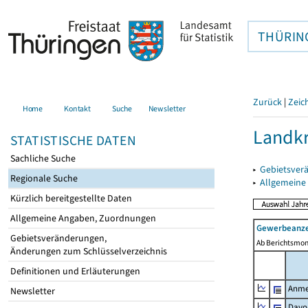
THÜRIN
Zurück
|
Zeic
Home
Kontakt
Suche
Newsletter
Landkr
STATISTISCHE DATEN
Sachliche Suche
▸
Gebietsver
Regionale Suche
▸
Allgemeine
Kürzlich bereitgestellte Daten
Allgemeine Angaben, Zuordnungen
Gewerbeanze
Gebietsveränderungen,
Ab Berichtsmon
Änderungen zum Schlüsselverzeichnis
Definitionen und Erläuterungen
Anme
Newsletter
Davo