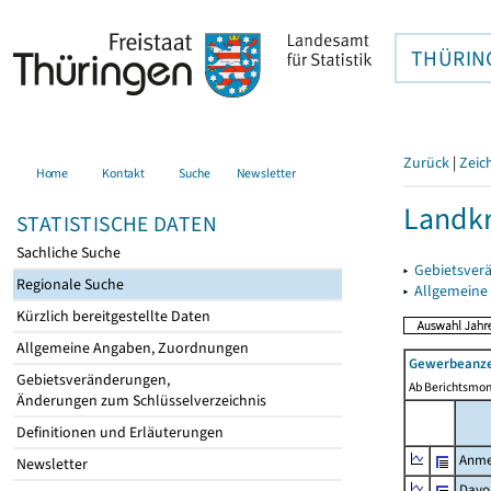
THÜRIN
Zurück
|
Zeic
Home
Kontakt
Suche
Newsletter
Landkr
STATISTISCHE DATEN
Sachliche Suche
▸
Gebietsver
Regionale Suche
▸
Allgemeine
Kürzlich bereitgestellte Daten
Allgemeine Angaben, Zuordnungen
Gewerbeanze
Gebietsveränderungen,
Ab Berichtsmon
Änderungen zum Schlüsselverzeichnis
Definitionen und Erläuterungen
Anme
Newsletter
Davo