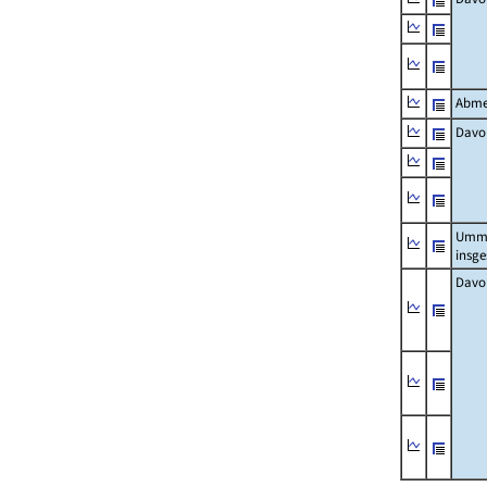
Abme
Davo
Umm
insg
Davo