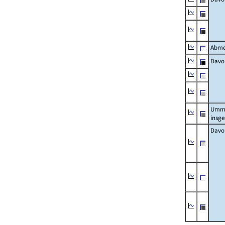
Abme
Davo
Umm
insg
Davo