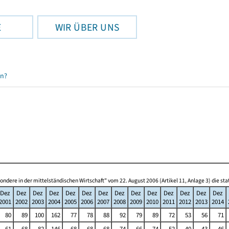
E
WIR ÜBER UNS
en?
re in der mittelständischen Wirtschaft" vom 22. August 2006 (Artikel 11, Anlage 3) die s
Dez
Dez
Dez
Dez
Dez
Dez
Dez
Dez
Dez
Dez
Dez
Dez
Dez
Dez
2001
2002
2003
2004
2005
2006
2007
2008
2009
2010
2011
2012
2013
2014
80
89
100
162
77
78
88
92
79
89
72
53
56
71
61
68
82
146
68
68
68
74
66
74
52
40
43
46