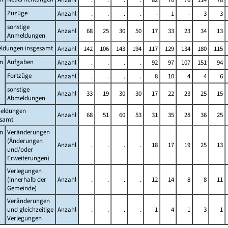
Zuzüge
Anzahl
.
.
.
.
-
1
-
3
3
sonstige
Anzahl
68
25
30
50
17
33
23
34
13
Anmeldungen
ldungen insgesamt
Anzahl
142
106
143
194
117
129
134
180
115
n
Aufgaben
Anzahl
.
.
.
.
92
97
107
151
94
Fortzüge
Anzahl
.
.
.
.
8
10
4
4
6
sonstige
Anzahl
33
19
30
30
17
22
23
25
15
Abmeldungen
eldungen
Anzahl
68
51
60
53
31
35
28
36
25
esamt
n
Veränderungen
(Änderungen
Anzahl
.
.
.
.
18
17
19
25
13
und/oder
Erweiterungen)
Verlegungen
(innerhalb der
Anzahl
.
.
.
.
12
14
8
8
11
Gemeinde)
Veränderungen
und gleichzeitige
Anzahl
.
.
.
.
1
4
1
3
1
Verlegungen