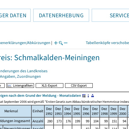
GER DATEN
DATENERHEBUNG
SERVIC
henerklärungen/Abkürzungen
|
Tabellenköpfe verschob
eis: Schmalkalden-Meiningen
änderungen des Landkreises
 Angaben, Zuordnungen
igen nach dem Grund der Meldung - Monatsdaten
at September 2006 wird gemäß "Ersten Gesetz zum Abbau bürokratischer Hemmnisse insbesonde
Dez
Dez
Dez
Dez
Dez
Dez
Dez
Dez
Dez
Merkmal
Einheit
1992
1993
1994
1995
1996
1997
1998
1999
2000
ldungen insgesamt
Anzahl
280
173
176
199
99
104
99
151
94
n
Neuerrichtungen
Anzahl
.
.
.
.
82
70
76
114
78