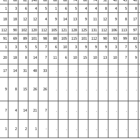
1
3
6
4
5
1
6
5
4
4
8
4
5
8
18
18
12
12
4
9
14
13
9
11
12
9
8
17
112
90
102
120
112
105
121
128
125
131
112
106
113
97
91
69
89
101
98
88
105
115
101
112
90
93
99
83
1
3
5
5
7
6
10
3
9
9
9
3
7
5
20
18
8
14
7
11
6
10
15
10
13
10
7
9
17
14
31
48
33
.
.
.
.
.
.
.
.
.
9
8
15
26
26
.
.
.
.
.
.
.
.
.
7
4
14
21
7
.
.
.
.
.
.
.
.
.
1
2
2
1
-
.
.
.
.
.
.
.
.
.