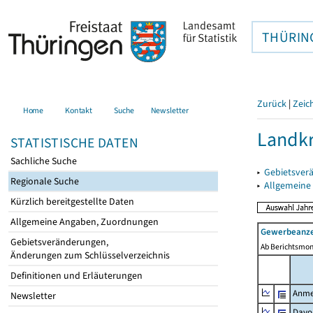
THÜRIN
Zurück
|
Zeic
Home
Kontakt
Suche
Newsletter
Landkr
STATISTISCHE DATEN
Sachliche Suche
▸
Gebietsver
Regionale Suche
▸
Allgemeine
Kürzlich bereitgestellte Daten
Allgemeine Angaben, Zuordnungen
Gewerbeanze
Gebietsveränderungen,
Ab Berichtsmon
Änderungen zum Schlüsselverzeichnis
Definitionen und Erläuterungen
Anme
Newsletter
Davo