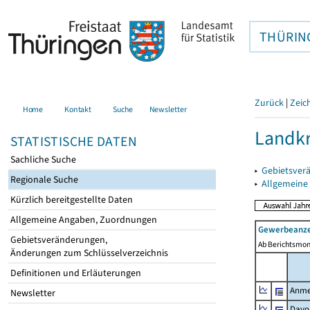
THÜRIN
Zurück
|
Zeic
Home
Kontakt
Suche
Newsletter
Landkr
STATISTISCHE DATEN
Sachliche Suche
▸
Gebietsver
Regionale Suche
▸
Allgemeine
Kürzlich bereitgestellte Daten
Allgemeine Angaben, Zuordnungen
Gewerbeanze
Gebietsveränderungen,
Ab Berichtsmon
Änderungen zum Schlüsselverzeichnis
Definitionen und Erläuterungen
Anme
Newsletter
Davo