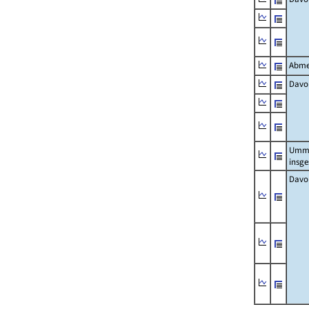
Abme
Davo
Umm
insg
Davo