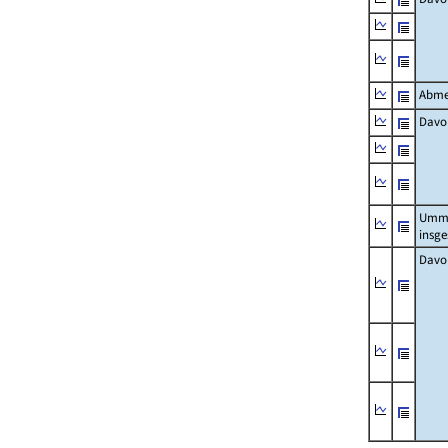
Abme
Davo
Umm
insg
Davo