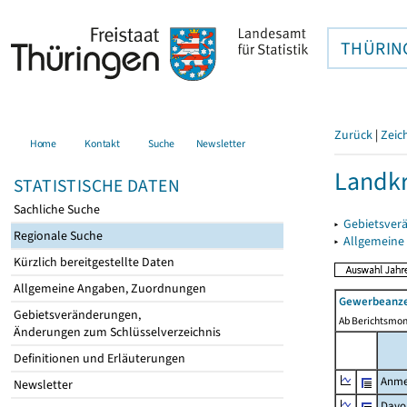
THÜRIN
Zurück
|
Zeic
Home
Kontakt
Suche
Newsletter
Landkr
STATISTISCHE DATEN
Sachliche Suche
▸
Gebietsver
Regionale Suche
▸
Allgemeine
Kürzlich bereitgestellte Daten
Allgemeine Angaben, Zuordnungen
Gewerbeanze
Gebietsveränderungen,
Ab Berichtsmon
Änderungen zum Schlüsselverzeichnis
Definitionen und Erläuterungen
Anme
Newsletter
Davo