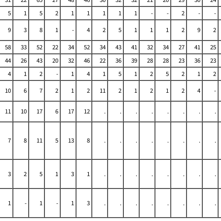
5
1
5
2
1
1
1
1
1
-
-
2
-
-
9
3
8
1
-
4
2
5
1
1
1
2
9
2
58
33
52
22
34
52
34
43
41
32
34
27
41
25
44
26
43
20
32
46
22
36
39
28
28
23
36
23
4
1
2
-
1
4
1
5
1
2
5
2
1
2
10
6
7
2
1
2
11
2
1
2
1
2
4
-
11
10
17
6
17
12
.
.
.
.
.
.
.
.
7
8
11
5
13
8
.
.
.
.
.
.
.
.
3
2
5
1
3
1
.
.
.
.
.
.
.
.
1
-
1
-
1
3
.
.
.
.
.
.
.
.