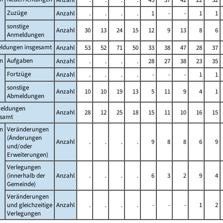
Zuzüge
Anzahl
.
.
.
.
1
-
-
1
1
sonstige
Anzahl
30
13
24
15
12
9
13
8
6
Anmeldungen
ldungen insgesamt
Anzahl
53
52
71
50
33
38
47
28
37
n
Aufgaben
Anzahl
.
.
.
.
28
27
38
23
35
Fortzüge
Anzahl
.
.
.
.
-
-
-
1
1
sonstige
Anzahl
10
10
19
13
5
11
9
4
1
Abmeldungen
eldungen
Anzahl
28
12
25
18
15
11
10
16
15
esamt
n
Veränderungen
(Änderungen
Anzahl
.
.
.
.
9
8
8
6
9
und/oder
Erweiterungen)
Verlegungen
(innerhalb der
Anzahl
.
.
.
.
6
3
2
9
4
Gemeinde)
Veränderungen
und gleichzeitige
Anzahl
.
.
.
.
-
-
-
1
2
Verlegungen