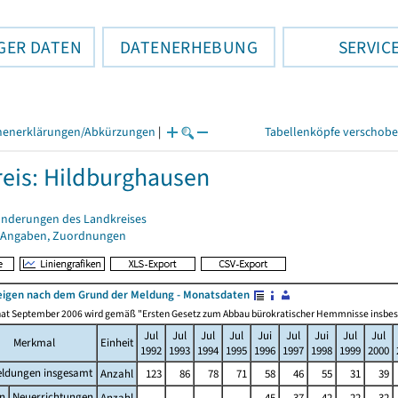
GER DATEN
DATENERHEBUNG
SERVIC
henerklärungen/Abkürzungen
|
Tabellenköpfe verschob
eis: Hildburghausen
änderungen des Landkreises
 Angaben, Zuordnungen
igen nach dem Grund der Meldung - Monatsdaten
at September 2006 wird gemäß "Ersten Gesetz zum Abbau bürokratischer Hemmnisse insbesonde
Jul
Jul
Jul
Jul
Jui
Jul
Jui
Jul
Jul
Merkmal
Einheit
1992
1993
1994
1995
1996
1997
1998
1999
2000
ldungen insgesamt
Anzahl
123
86
78
71
58
46
55
31
39
n
Neuerrichtungen
Anzahl
.
.
.
.
45
37
42
22
32