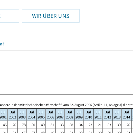
E
WIR ÜBER UNS
en?
re in der mittelständischen Wirtschaft" vom 22. August 2006 (Artikel 11, Anlage 3) die s
Jul
Jul
Jul
Jul
Jul
Jul
Jul
Jul
Jul
Jul
Jul
Jul
Jul
Jul
2001
2002
2003
2004
2005
2006
2007
2008
2009
2010
2011
2012
2013
2014
45
26
78
30
49
51
33
38
34
22
21
33
39
26
31
22
65
27
48
46
30
32
32
21
20
29
30
24