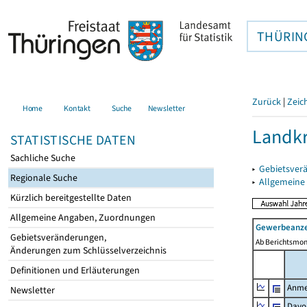
THÜRIN
Zurück
|
Zeic
Home
Kontakt
Suche
Newsletter
Landkr
STATISTISCHE DATEN
Sachliche Suche
▸
Gebietsver
Regionale Suche
▸
Allgemeine
Kürzlich bereitgestellte Daten
Allgemeine Angaben, Zuordnungen
Gewerbeanze
Gebietsveränderungen,
Ab Berichtsmon
Änderungen zum Schlüsselverzeichnis
Definitionen und Erläuterungen
Anme
Newsletter
Davo