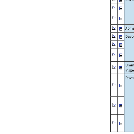
Abme
Davo
Umm
insg
Davo