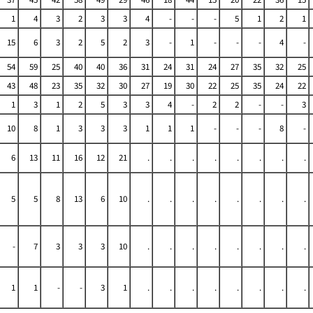
1
4
3
2
3
3
4
-
-
-
5
1
2
1
15
6
3
2
5
2
3
-
1
-
-
-
4
-
54
59
25
40
40
36
31
24
31
24
27
35
32
25
43
48
23
35
32
30
27
19
30
22
25
35
24
22
1
3
1
2
5
3
3
4
-
2
2
-
-
3
10
8
1
3
3
3
1
1
1
-
-
-
8
-
6
13
11
16
12
21
.
.
.
.
.
.
.
.
5
5
8
13
6
10
.
.
.
.
.
.
.
.
-
7
3
3
3
10
.
.
.
.
.
.
.
.
1
1
-
-
3
1
.
.
.
.
.
.
.
.