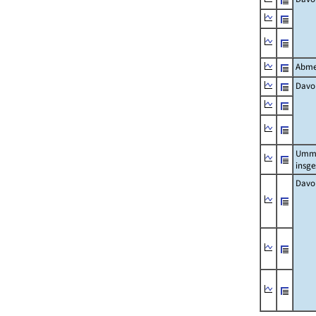
Abme
Davo
Umm
insg
Davo