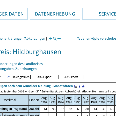
GER DATEN
DATENERHEBUNG
SERVIC
henerklärungen/Abkürzungen
|
Tabellenköpfe verschob
eis: Hildburghausen
änderungen des Landkreises
 Angaben, Zuordnungen
igen nach dem Grund der Meldung - Monatsdaten
at September 2006 wird gemäß "Ersten Gesetz zum Abbau bürokratischer Hemmnisse insbesonde
Aug
Aug
Aug
Aug
Aug
Aug
Aug
Aug
Aug
Merkmal
Einheit
1992
1993
1994
1995
1996
1997
1998
1999
2000
ldungen insgesamt
Anzahl
61
96
57
82
63
80
44
39
63
n
Neuerrichtungen
Anzahl
.
.
.
.
53
55
34
27
51