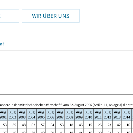
E
WIR ÜBER UNS
en?
re in der mittelständischen Wirtschaft" vom 22. August 2006 (Artikel 11, Anlage 3) die s
Aug
Aug
Aug
Aug
Aug
Aug
Aug
Aug
Aug
Aug
Aug
Aug
Aug
Aug
2001
2002
2003
2004
2005
2006
2007
2008
2009
2010
2011
2012
2013
2014
53
55
48
62
57
34
53
18
45
15
25
23
42
16
37
45
42
58
49
29
46
18
44
15
20
22
36
15