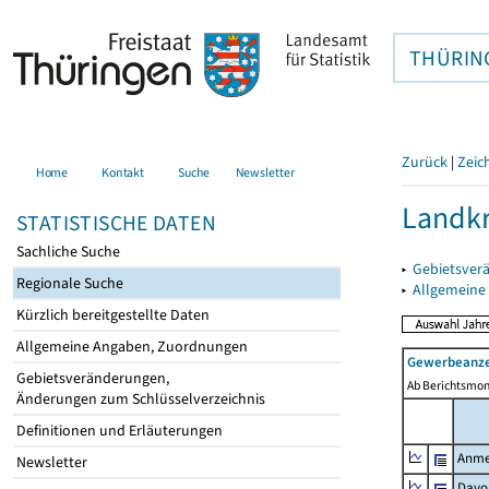
THÜRIN
Zurück
|
Zeic
Home
Kontakt
Suche
Newsletter
Landkr
STATISTISCHE DATEN
Sachliche Suche
▸
Gebietsver
Regionale Suche
▸
Allgemeine
Kürzlich bereitgestellte Daten
Allgemeine Angaben, Zuordnungen
Gewerbeanze
Gebietsveränderungen,
Ab Berichtsmon
Änderungen zum Schlüsselverzeichnis
Definitionen und Erläuterungen
Anme
Newsletter
Davo