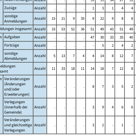
Zuzüge
Anzahl
.
.
.
.
1
3
1
4
4
sonstige
Anzahl
15
21
9
35
9
22
9
8
8
Anmeldungen
ldungen insgesamt
Anzahl
33
53
52
36
51
49
43
51
49
n
Aufgaben
Anzahl
.
.
.
.
47
30
33
35
40
Fortzüge
Anzahl
.
.
.
.
-
5
2
4
2
sonstige
Anzahl
5
13
7
4
4
14
8
12
7
Abmeldungen
eldungen
Anzahl
11
33
18
11
14
18
7
12
8
esamt
n
Veränderungen
(Änderungen
Anzahl
.
.
.
.
8
7
3
5
2
und/oder
Erweiterungen)
Verlegungen
(innerhalb der
Anzahl
.
.
.
.
3
9
4
6
6
Gemeinde)
Veränderungen
und gleichzeitige
Anzahl
.
.
.
.
3
2
-
1
-
Verlegungen