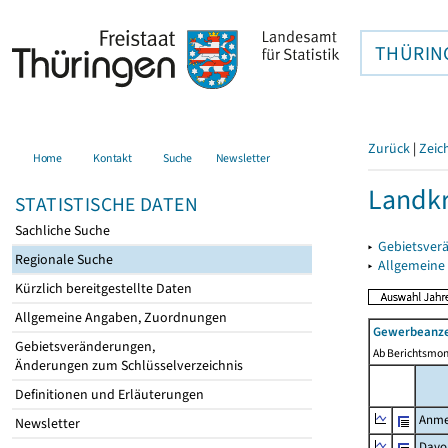
THÜRIN
Zurück
|
Zeic
Home
Kontakt
Suche
Newsletter
Landkr
STATISTISCHE DATEN
Sachliche Suche
▸
Gebietsver
Regionale Suche
▸
Allgemeine
Kürzlich bereitgestellte Daten
Allgemeine Angaben, Zuordnungen
Gewerbeanze
Gebietsveränderungen,
Ab Berichtsmon
Änderungen zum Schlüsselverzeichnis
Definitionen und Erläuterungen
Anme
Newsletter
Davo