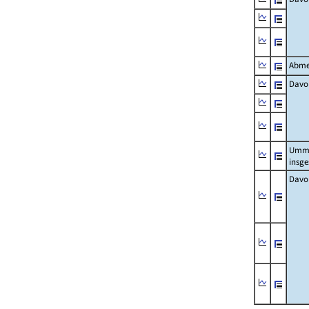
Abme
Davo
Umm
insg
Davo