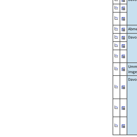
Abme
Davo
Umm
insg
Davo