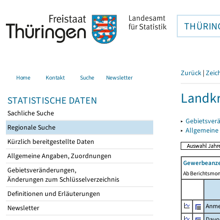
THÜRIN
Zurück
|
Zeic
Home
Kontakt
Suche
Newsletter
Landkr
STATISTISCHE DATEN
Sachliche Suche
▸
Gebietsver
Regionale Suche
▸
Allgemeine
Kürzlich bereitgestellte Daten
Allgemeine Angaben, Zuordnungen
Gewerbeanze
Gebietsveränderungen,
Ab Berichtsmon
Änderungen zum Schlüsselverzeichnis
Definitionen und Erläuterungen
Anme
Newsletter
Davo