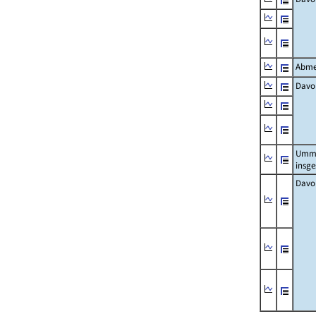
Abme
Davo
Umm
insg
Davo