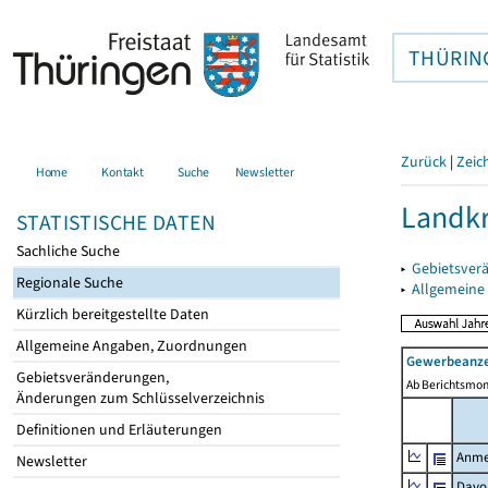
THÜRIN
Zurück
|
Zeic
Home
Kontakt
Suche
Newsletter
Landkr
STATISTISCHE DATEN
Sachliche Suche
▸
Gebietsver
Regionale Suche
▸
Allgemeine
Kürzlich bereitgestellte Daten
Allgemeine Angaben, Zuordnungen
Gewerbeanze
Gebietsveränderungen,
Ab Berichtsmon
Änderungen zum Schlüsselverzeichnis
Definitionen und Erläuterungen
Anme
Newsletter
Davo