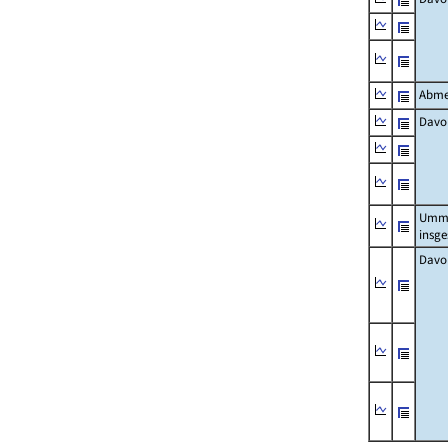
Abme
Davo
Umm
insg
Davo