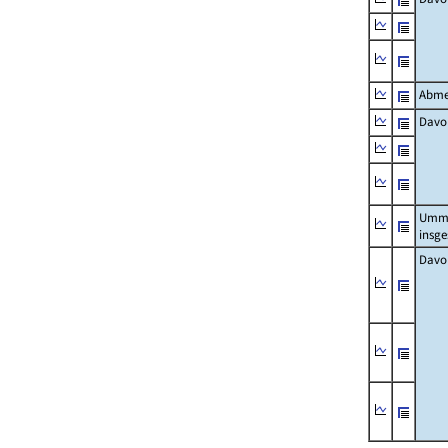
Abme
Davo
Umm
insg
Davo