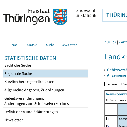
THÜRIN
Zurück
|
Zeic
Home
Kontakt
Suche
Newsletter
Landkr
STATISTISCHE DATEN
Sachliche Suche
▸
Gebietsver
Regionale Suche
▸
Allgemeine
Kürzlich bereitgestellte Daten
Allgemeine Angaben, Zuordnungen
Gewerbeanze
Gebietsveränderungen,
Ab Berichtsmon
Änderungen zum Schlüsselverzeichnis
Definitionen und Erläuterungen
Anme
Newsletter
Davo