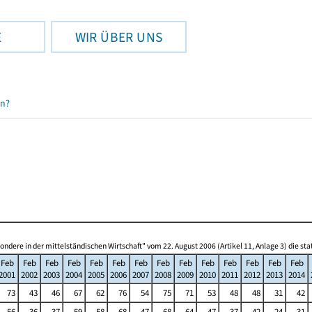
E
WIR ÜBER UNS
en?
re in der mittelständischen Wirtschaft" vom 22. August 2006 (Artikel 11, Anlage 3) die s
Feb
Feb
Feb
Feb
Feb
Feb
Feb
Feb
Feb
Feb
Feb
Feb
Feb
Feb
2001
2002
2003
2004
2005
2006
2007
2008
2009
2010
2011
2012
2013
2014
73
43
46
67
62
76
54
75
71
53
48
48
31
42
56
36
37
59
58
68
47
68
64
47
37
42
24
31