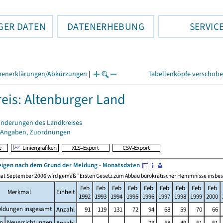
GER DATEN
DATENERHEBUNG
SERVIC
henerklärungen/Abkürzungen
|
Tabellenköpfe verschob
eis: Altenburger Land
änderungen des Landkreises
 Angaben, Zuordnungen
igen nach dem Grund der Meldung - Monatsdaten
at September 2006 wird gemäß "Ersten Gesetz zum Abbau bürokratischer Hemmnisse insbesonde
Feb
Feb
Feb
Feb
Feb
Feb
Feb
Feb
Feb
Merkmal
Einheit
1992
1993
1994
1995
1996
1997
1998
1999
2000
ldungen insgesamt
Anzahl
91
119
131
72
94
68
59
70
66
n
Neuerrichtungen
Anzahl
.
.
.
.
73
58
49
51
51