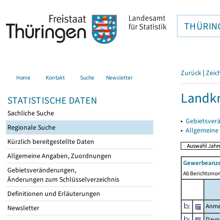
THÜRIN
Zurück
|
Zeic
Home
Kontakt
Suche
Newsletter
Landkr
STATISTISCHE DATEN
Sachliche Suche
▸
Gebietsver
Regionale Suche
▸
Allgemeine
Kürzlich bereitgestellte Daten
Allgemeine Angaben, Zuordnungen
Gewerbeanze
Gebietsveränderungen,
Ab Berichtsmon
Änderungen zum Schlüsselverzeichnis
Definitionen und Erläuterungen
Anme
Newsletter
Davo