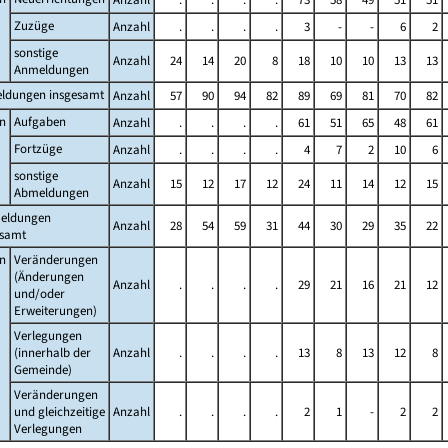
Zuzüge
Anzahl
.
.
.
.
3
-
-
6
2
sonstige
Anzahl
24
14
20
8
18
10
10
13
13
Anmeldungen
ldungen insgesamt
Anzahl
57
90
94
82
89
69
81
70
82
n
Aufgaben
Anzahl
.
.
.
.
61
51
65
48
61
Fortzüge
Anzahl
.
.
.
.
4
7
2
10
6
sonstige
Anzahl
15
12
17
12
24
11
14
12
15
Abmeldungen
eldungen
Anzahl
28
54
59
31
44
30
29
35
22
esamt
n
Veränderungen
(Änderungen
Anzahl
.
.
.
.
29
21
16
21
12
und/oder
Erweiterungen)
Verlegungen
(innerhalb der
Anzahl
.
.
.
.
13
8
13
12
8
Gemeinde)
Veränderungen
und gleichzeitige
Anzahl
.
.
.
.
2
1
-
2
2
Verlegungen