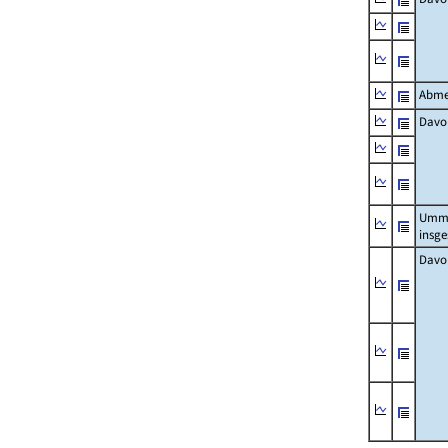
Abme
Davo
Umm
insg
Davo