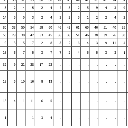
3
2
4
5
2
4
4
5
2
5
9
4
3
9
14
5
5
3
2
4
3
2
5
1
2
2
4
2
80
38
50
54
58
60
46
42
61
65
46
51
40
35
55
29
38
42
53
45
36
38
51
46
38
39
26
30
9
3
5
7
2
8
3
2
6
14
3
9
11
4
16
6
7
5
3
7
7
2
4
5
5
3
3
1
32
9
21
28
17
22
.
.
.
.
.
.
.
.
18
5
10
16
8
13
.
.
.
.
.
.
.
.
13
4
11
11
6
5
.
.
.
.
.
.
.
.
1
-
-
1
3
4
.
.
.
.
.
.
.
.