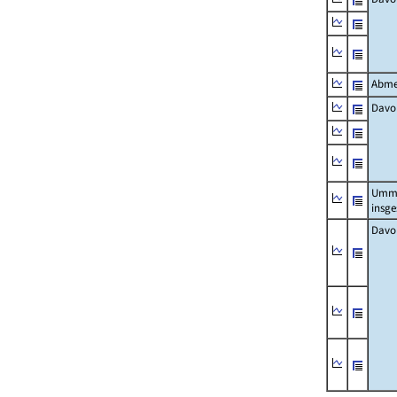
Abme
Davo
Umm
insg
Davo