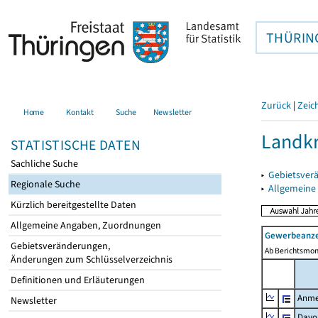
THÜRIN
Zurück
|
Zeic
Home
Kontakt
Suche
Newsletter
Landkr
STATISTISCHE DATEN
Sachliche Suche
▸
Gebietsver
Regionale Suche
▸
Allgemeine
Kürzlich bereitgestellte Daten
Allgemeine Angaben, Zuordnungen
Gewerbeanze
Gebietsveränderungen,
Ab Berichtsmon
Änderungen zum Schlüsselverzeichnis
Definitionen und Erläuterungen
Anme
Newsletter
Davo