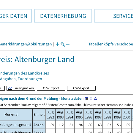
GER DATEN
DATENERHEBUNG
SERVIC
henerklärungen/Abkürzungen
|
Tabellenköpfe verschob
eis: Altenburger Land
änderungen des Landkreises
 Angaben, Zuordnungen
igen nach dem Grund der Meldung - Monatsdaten
at September 2006 wird gemäß "Ersten Gesetz zum Abbau bürokratischer Hemmnisse insbesonde
Aug
Aug
Aug
Aug
Aug
Aug
Aug
Aug
Aug
Merkmal
Einheit
1992
1993
1994
1995
1996
1997
1998
1999
2000
ldungen insgesamt
Anzahl
39
112
51
94
86
63
62
56
65
n
Neuerrichtungen
Anzahl
.
.
.
.
68
48
53
43
45