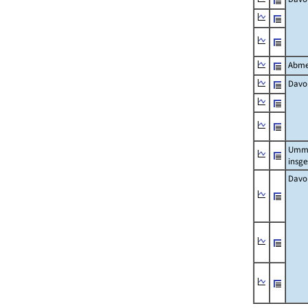
Abme
Davo
Umm
insg
Davo