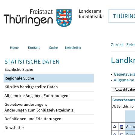
THÜRIN
Zurück
|
Zeic
Home
Kontakt
Suche
Newsletter
Landkr
STATISTISCHE DATEN
Sachliche Suche
▸
Gebietsver
Regionale Suche
▸
Allgemeine
Kürzlich bereitgestellte Daten
Allgemeine Angaben, Zuordnungen
Gewerbeanze
Gebietsveränderungen,
Ab Berichtsmon
Änderungen zum Schlüsselverzeichnis
Definitionen und Erläuterungen
Anme
Newsletter
Davo