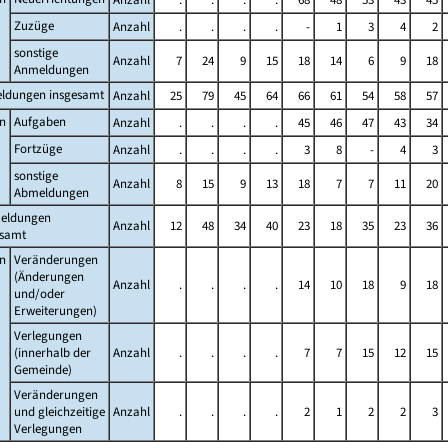
Zuzüge
Anzahl
.
.
.
.
-
1
3
4
2
sonstige
Anzahl
7
24
9
15
18
14
6
9
18
Anmeldungen
ldungen insgesamt
Anzahl
25
79
45
64
66
61
54
58
57
n
Aufgaben
Anzahl
.
.
.
.
45
46
47
43
34
Fortzüge
Anzahl
.
.
.
.
3
8
-
4
3
sonstige
Anzahl
8
15
9
13
18
7
7
11
20
Abmeldungen
eldungen
Anzahl
12
48
34
40
23
18
35
23
36
esamt
n
Veränderungen
(Änderungen
Anzahl
.
.
.
.
14
10
18
9
18
und/oder
Erweiterungen)
Verlegungen
(innerhalb der
Anzahl
.
.
.
.
7
7
15
12
15
Gemeinde)
Veränderungen
und gleichzeitige
Anzahl
.
.
.
.
2
1
2
2
3
Verlegungen