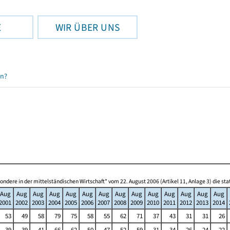
E
WIR ÜBER UNS
en?
re in der mittelständischen Wirtschaft" vom 22. August 2006 (Artikel 11, Anlage 3) die s
Aug
Aug
Aug
Aug
Aug
Aug
Aug
Aug
Aug
Aug
Aug
Aug
Aug
Aug
2001
2002
2003
2004
2005
2006
2007
2008
2009
2010
2011
2012
2013
2014
53
49
58
79
75
58
55
62
71
37
43
31
31
26
39
39
41
66
62
50
47
52
59
31
34
26
24
22