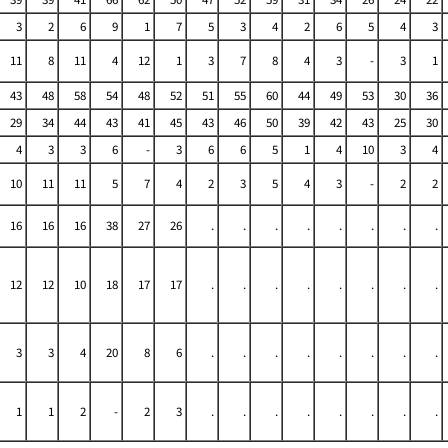
3
2
6
9
1
7
5
3
4
2
6
5
4
3
11
8
11
4
12
1
3
7
8
4
3
-
3
1
43
48
58
54
48
52
51
55
60
44
49
53
30
36
29
34
44
43
41
45
43
46
50
39
42
43
25
30
4
3
3
6
-
3
6
6
5
1
4
10
3
4
10
11
11
5
7
4
2
3
5
4
3
-
2
2
16
16
16
38
27
26
.
.
.
.
.
.
.
.
12
12
10
18
17
17
.
.
.
.
.
.
.
.
3
3
4
20
8
6
.
.
.
.
.
.
.
.
1
1
2
-
2
3
.
.
.
.
.
.
.
.