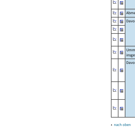
Abme
Davo
Umm
insg
Davo
▴
nach oben