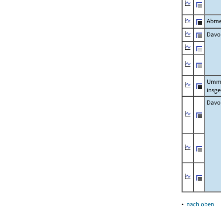
Abme
Davo
Umm
insg
Davo
▴
nach oben