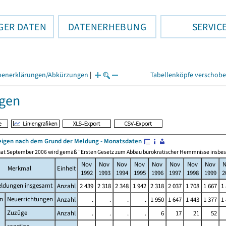
GER DATEN
DATENERHEBUNG
SERVIC
henerklärungen/Abkürzungen
|
Tabellenköpfe verschob
gen
igen nach dem Grund der Meldung - Monatsdaten
at September 2006 wird gemäß "Ersten Gesetz zum Abbau bürokratischer Hemmnisse insbesonde
Nov
Nov
Nov
Nov
Nov
Nov
Nov
Nov
N
Merkmal
Einheit
1992
1993
1994
1995
1996
1997
1998
1999
2
ldungen insgesamt
Anzahl
2 439
2 318
2 348
1 942
2 318
2 037
1 708
1 667
1
n
Neuerrichtungen
Anzahl
.
.
.
.
1 950
1 647
1 443
1 377
1
Zuzüge
Anzahl
.
.
.
.
6
17
21
52