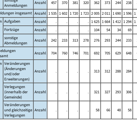
sonstige
Anzahl
457
370
381
320
362
373
244
238
Anmeldungen
ldungen insgesamt
Anzahl
1 535
1 602
1 720
1 723
2 005
2 011
1 690
1 596
1
n
Aufgaben
Anzahl
.
.
.
.
1 625
1 664
1 412
1 294
1
Fortzüge
Anzahl
.
.
.
.
104
54
34
69
sonstige
Anzahl
242
233
313
278
276
293
244
233
Abmeldungen
eldungen
Anzahl
704
760
746
701
692
705
629
648
esamt
n
Veränderungen
(Änderungen
Anzahl
.
.
.
.
313
312
288
284
und/oder
Erweiterungen)
Verlegungen
(innerhalb der
Anzahl
.
.
.
.
321
327
293
306
Gemeinde)
Veränderungen
und gleichzeitige
Anzahl
.
.
.
.
58
66
48
58
Verlegungen