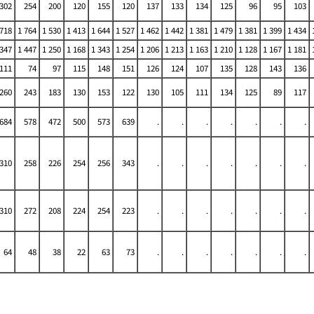
302
254
200
120
155
120
137
133
134
125
96
95
103
 718
1 764
1 530
1 413
1 644
1 527
1 462
1 442
1 381
1 479
1 381
1 399
1 434
 347
1 447
1 250
1 168
1 343
1 254
1 206
1 213
1 163
1 210
1 128
1 167
1 181
111
74
97
115
148
151
126
124
107
135
128
143
136
260
243
183
130
153
122
130
105
111
134
125
89
117
684
578
472
500
573
639
.
.
.
.
.
.
.
310
258
226
254
256
343
.
.
.
.
.
.
.
310
272
208
224
254
223
.
.
.
.
.
.
.
64
48
38
22
63
73
.
.
.
.
.
.
.