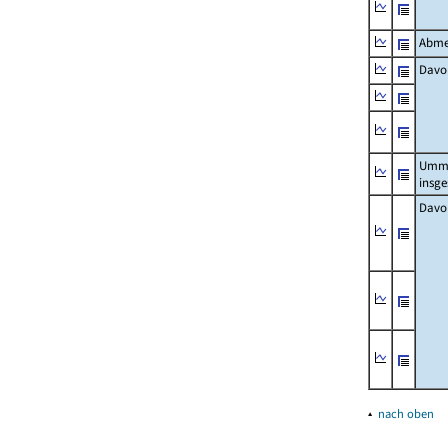
Abme
Davo
Umm
insg
Davo
▴
nach oben