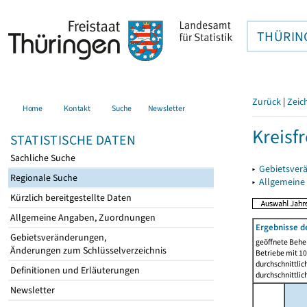
THÜRIN
Zurück
|
Zeic
Home
Kontakt
Suche
Newsletter
Kreisfr
STATISTISCHE DATEN
Sachliche Suche
▸
Gebietsverä
Regionale Suche
▸
Allgemeine
Kürzlich bereitgestellte Daten
Allgemeine Angaben, Zuordnungen
Ergebnisse d
Gebietsveränderungen,
geöffnete Beher
Änderungen zum Schlüsselverzeichnis
Betriebe mit 1
durchschnittli
Definitionen und Erläuterungen
durchschnittli
Newsletter