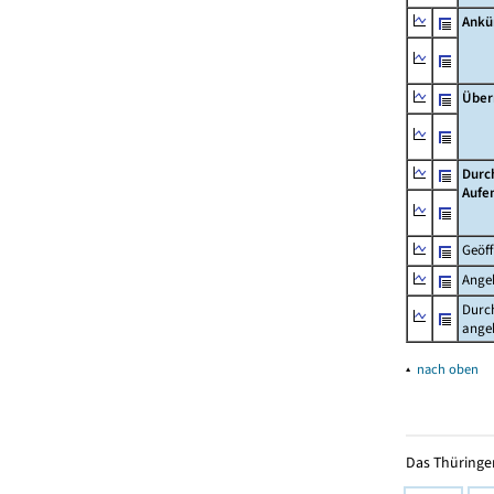
Ankü
Über
Durc
Aufe
Geöf
Ange
Durch
ange
▴
nach oben
Das Thüringer