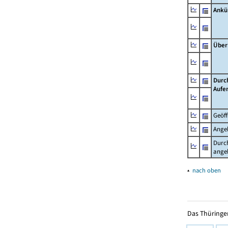
Ankü
Über
Durc
Aufe
Geöf
Ange
Durch
ange
▴
nach oben
Das Thüringer