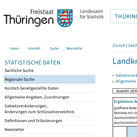
THÜRIN
Zurück
|
Zeic
Home
Kontakt
Suche
Newsletter
Landk
STATISTISCHE DATEN
Sachliche Suche
▸
Gebietsver
Regionale Suche
▸
Allgemeine
Kürzlich bereitgestellte Daten
Allgemeine Angaben, Zuordnungen
Ergebnisse d
Gebietsveränderungen,
geöffnete Beher
Änderungen zum Schlüsselverzeichnis
Betriebe mit 1
durchschnittli
Definitionen und Erläuterungen
durchschnittli
Newsletter