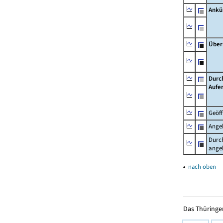
Ankü
Über
Durc
Aufe
Geöf
Ange
Durch
ange
▴
nach oben
Das Thüringer