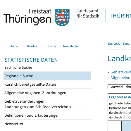
THÜRIN
Zurück
|
Zeic
Home
Kontakt
Suche
Newsletter
Landkr
STATISTISCHE DATEN
Sachliche Suche
▸
Gebietsver
Regionale Suche
▸
Allgemeine
Kürzlich bereitgestellte Daten
Allgemeine Angaben, Zuordnungen
Ergebnisse d
Gebietsveränderungen,
geöffnete Beher
Änderungen zum Schlüsselverzeichnis
Betriebe mit 1
durchschnittli
Definitionen und Erläuterungen
durchschnittli
Newsletter