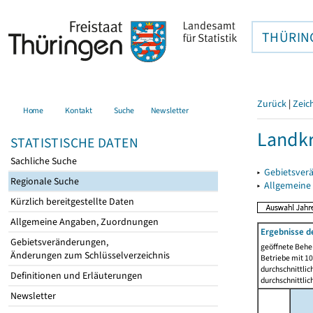
THÜRIN
Zurück
|
Zeic
Home
Kontakt
Suche
Newsletter
Landkr
STATISTISCHE DATEN
Sachliche Suche
▸
Gebietsver
Regionale Suche
▸
Allgemeine
Kürzlich bereitgestellte Daten
Allgemeine Angaben, Zuordnungen
Ergebnisse d
Gebietsveränderungen,
geöffnete Beher
Änderungen zum Schlüsselverzeichnis
Betriebe mit 1
durchschnittli
Definitionen und Erläuterungen
durchschnittli
Newsletter