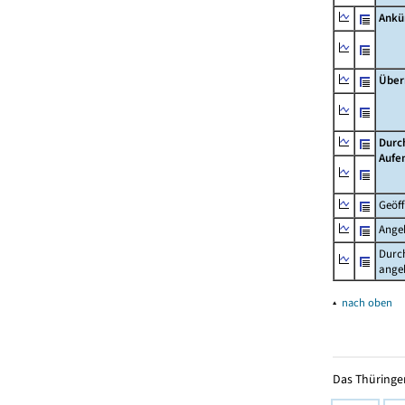
Ankü
Über
Durc
Aufe
Geöf
Ange
Durch
ange
▴
nach oben
Das Thüringer