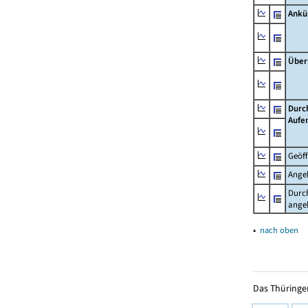
Ankü
Über
Durc
Aufe
Geöf
Ange
Durch
ange
▴
nach oben
Das Thüringer