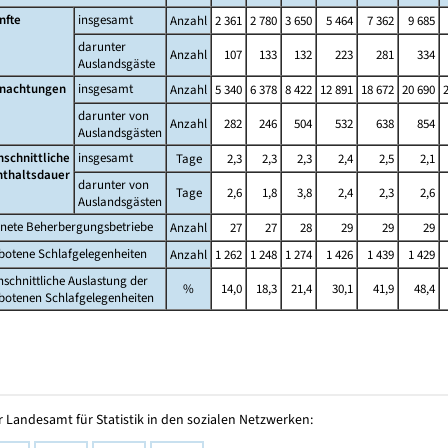
nfte
insgesamt
Anzahl
2 361
2 780
3 650
5 464
7 362
9 685
darunter
Anzahl
107
133
132
223
281
334
Auslandsgäste
nachtungen
insgesamt
Anzahl
5 340
6 378
8 422
12 891
18 672
20 690
darunter von
Anzahl
282
246
504
532
638
854
Auslandsgästen
hschnittliche
insgesamt
Tage
2,3
2,3
2,3
2,4
2,5
2,1
nthaltsdauer
darunter von
Tage
2,6
1,8
3,8
2,4
2,3
2,6
Auslandsgästen
fnete Beherbergungsbetriebe
Anzahl
27
27
28
29
29
29
botene Schlafgelegenheiten
Anzahl
1 262
1 248
1 274
1 426
1 439
1 429
schnittliche Auslastung der
%
14,0
18,3
21,4
30,1
41,9
48,4
botenen Schlafgelegenheiten
 Landesamt für Statistik in den sozialen Netzwerken: