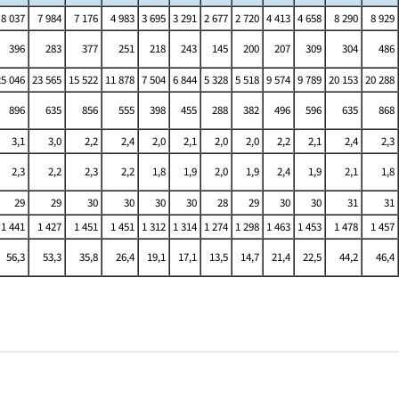
8 037
7 984
7 176
4 983
3 695
3 291
2 677
2 720
4 413
4 658
8 290
8 929
396
283
377
251
218
243
145
200
207
309
304
486
25 046
23 565
15 522
11 878
7 504
6 844
5 328
5 518
9 574
9 789
20 153
20 288
896
635
856
555
398
455
288
382
496
596
635
868
3,1
3,0
2,2
2,4
2,0
2,1
2,0
2,0
2,2
2,1
2,4
2,3
2,3
2,2
2,3
2,2
1,8
1,9
2,0
1,9
2,4
1,9
2,1
1,8
29
29
30
30
30
30
28
29
30
30
31
31
1 441
1 427
1 451
1 451
1 312
1 314
1 274
1 298
1 463
1 453
1 478
1 457
56,3
53,3
35,8
26,4
19,1
17,1
13,5
14,7
21,4
22,5
44,2
46,4