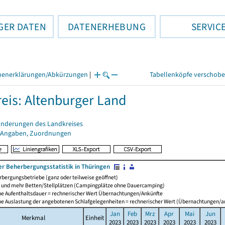
GER DATEN
DATENERHEBUNG
SERVIC
henerklärungen/Abkürzungen
|
Tabellenköpfe verschob
eis: Altenburger Land
änderungen des Landkreises
 Angaben, Zuordnungen
er Beherbergungsstatistik in Thüringen
bergungsbetriebe (ganz oder teilweise geöffnet)
0 und mehr Betten/Stellplätzen (Campingplätze ohne Dauercamping)
che Aufenthaltsdauer = rechnerischer Wert Übernachtungen/Ankünfte
che Auslastung der angebotenen Schlafgelegenheiten = rechnerischer Wert (Übernachtungen/
Jan
Feb
Mrz
Apr
Mai
Jun
Merkmal
Einheit
2023
2023
2023
2023
2023
2023