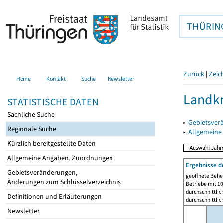
THÜRIN
Zurück
|
Zeic
Home
Kontakt
Suche
Newsletter
Landkr
STATISTISCHE DATEN
Sachliche Suche
▸
Gebietsver
Regionale Suche
▸
Allgemeine
Kürzlich bereitgestellte Daten
Allgemeine Angaben, Zuordnungen
Ergebnisse d
Gebietsveränderungen,
geöffnete Beher
Änderungen zum Schlüsselverzeichnis
Betriebe mit 1
durchschnittli
Definitionen und Erläuterungen
durchschnittli
Newsletter