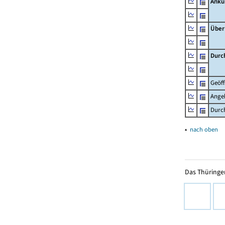
Ankü
Über
Durc
Geöf
Ange
Durch
▴
nach oben
Das Thüringer