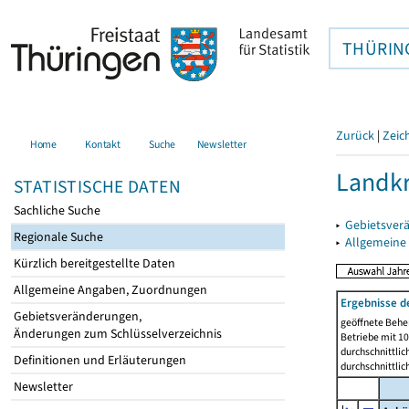
THÜRIN
Zurück
|
Zeic
Home
Kontakt
Suche
Newsletter
Landkr
STATISTISCHE DATEN
Sachliche Suche
▸
Gebietsver
Regionale Suche
▸
Allgemeine
Kürzlich bereitgestellte Daten
Allgemeine Angaben, Zuordnungen
Ergebnisse d
Gebietsveränderungen,
geöffnete Beher
Änderungen zum Schlüsselverzeichnis
Betriebe mit 1
durchschnittli
Definitionen und Erläuterungen
durchschnittli
Newsletter