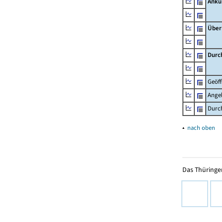
Ankü
Über
Durc
Geöf
Ange
Durch
▴
nach oben
Das Thüringer