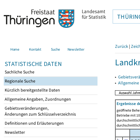
THÜRIN
Zurück
|
Zeic
Home
Kontakt
Suche
Newsletter
Landkr
STATISTISCHE DATEN
Sachliche Suche
▸
Gebietsver
Regionale Suche
▸
Allgemeine
Kürzlich bereitgestellte Daten
Allgemeine Angaben, Zuordnungen
Ergebnisse d
Gebietsveränderungen,
geöffnete Beher
Änderungen zum Schlüsselverzeichnis
Betriebe mit 1
durchschnittli
Definitionen und Erläuterungen
durchschnittli
Newsletter