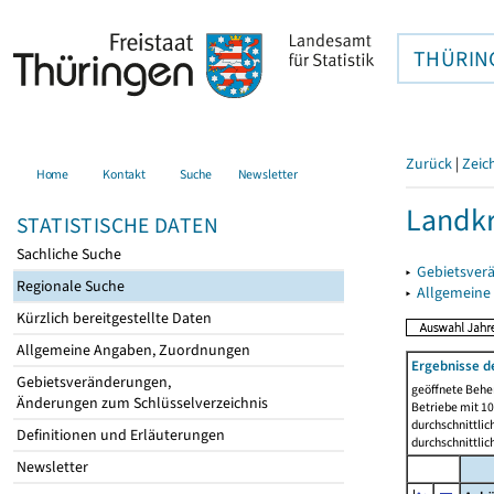
THÜRIN
Zurück
|
Zeic
Home
Kontakt
Suche
Newsletter
Landkr
STATISTISCHE DATEN
Sachliche Suche
▸
Gebietsver
Regionale Suche
▸
Allgemeine
Kürzlich bereitgestellte Daten
Allgemeine Angaben, Zuordnungen
Ergebnisse d
Gebietsveränderungen,
geöffnete Beher
Änderungen zum Schlüsselverzeichnis
Betriebe mit 1
durchschnittli
Definitionen und Erläuterungen
durchschnittli
Newsletter