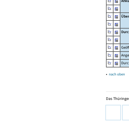
Ankü
Übe
Durc
Geöf
Ange
Durc
▴
nach oben
Das Thüringer