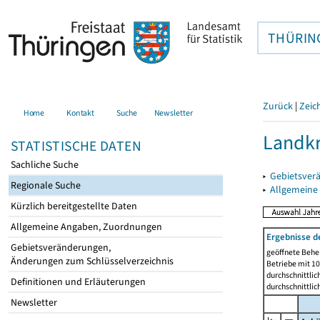
THÜRIN
Zurück
|
Zeic
Home
Kontakt
Suche
Newsletter
Landkr
STATISTISCHE DATEN
Sachliche Suche
▸
Gebietsver
Regionale Suche
▸
Allgemeine
Kürzlich bereitgestellte Daten
Allgemeine Angaben, Zuordnungen
Ergebnisse d
Gebietsveränderungen,
geöffnete Beher
Änderungen zum Schlüsselverzeichnis
Betriebe mit 1
durchschnittli
Definitionen und Erläuterungen
durchschnittli
Newsletter