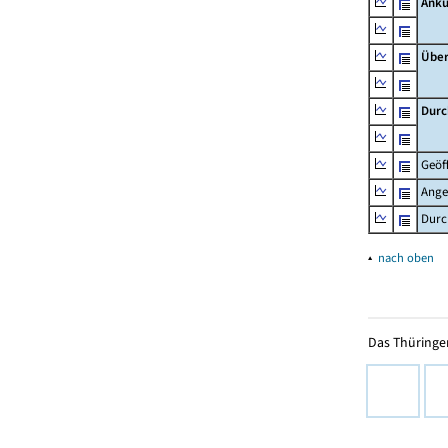
Ankü
Übe
Durc
Geöf
Ange
Durc
▴
nach oben
Das Thüringer