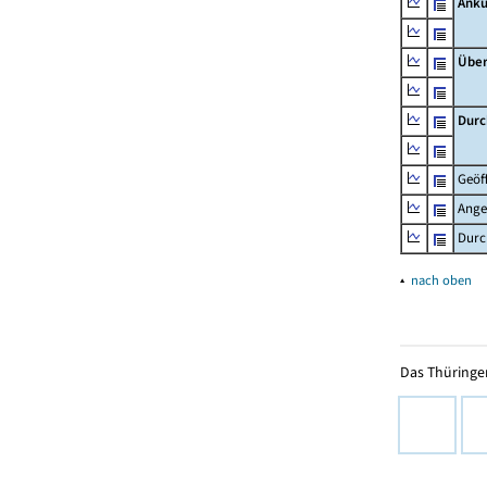
Ankü
Übe
Durc
Geöf
Ange
Durc
▴
nach oben
Das Thüringer