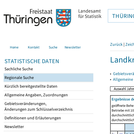
THÜRIN
Zurück
|
Zeic
Home
Kontakt
Suche
Newsletter
Landkr
STATISTISCHE DATEN
Sachliche Suche
▸
Gebietsver
Regionale Suche
▸
Allgemeine
Kürzlich bereitgestellte Daten
Allgemeine Angaben, Zuordnungen
Ergebnisse d
Gebietsveränderungen,
geöffnete Beher
Änderungen zum Schlüsselverzeichnis
Betriebe mit 1
durchschnittli
Definitionen und Erläuterungen
durchschnittli
Newsletter