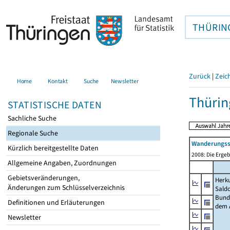
THÜRIN
Zurück
|
Zeic
Home
Kontakt
Suche
Newsletter
Thürin
STATISTISCHE DATEN
Sachliche Suche
Regionale Suche
Wanderungssa
Kürzlich bereitgestellte Daten
2008: Die Ergeb
Allgemeine Angaben, Zuordnungen
Gebietsveränderungen,
Herku
Änderungen zum Schlüsselverzeichnis
Sald
Bund
Definitionen und Erläuterungen
dem 
Newsletter