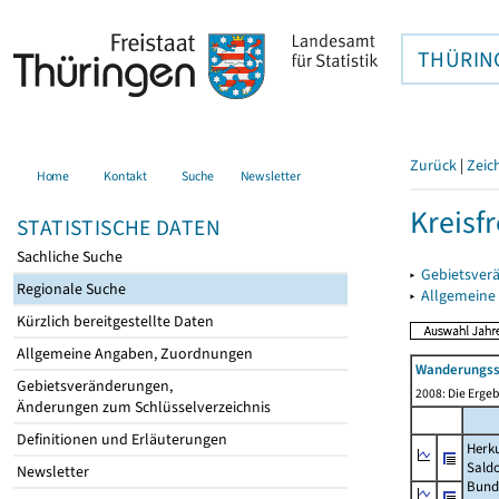
THÜRIN
Zurück
|
Zeic
Home
Kontakt
Suche
Newsletter
Kreisfr
STATISTISCHE DATEN
Sachliche Suche
▸
Gebietsverä
Regionale Suche
▸
Allgemeine
Kürzlich bereitgestellte Daten
Allgemeine Angaben, Zuordnungen
Wanderungssa
Gebietsveränderungen,
2008: Die Ergeb
Änderungen zum Schlüsselverzeichnis
Definitionen und Erläuterungen
Herku
Sald
Newsletter
Bund