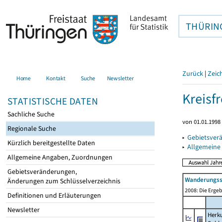
THÜRIN
Zurück
|
Zeic
Home
Kontakt
Suche
Newsletter
Kreisfr
STATISTISCHE DATEN
Sachliche Suche
von 01.01.1998 
Regionale Suche
▸
Gebietsverä
Kürzlich bereitgestellte Daten
▸
Allgemeine
Allgemeine Angaben, Zuordnungen
Gebietsveränderungen,
Wanderungssa
Änderungen zum Schlüsselverzeichnis
2008: Die Ergeb
Definitionen und Erläuterungen
Newsletter
Herku