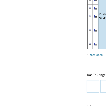
Zusa
Sald
▴
nach oben
Das Thüringer