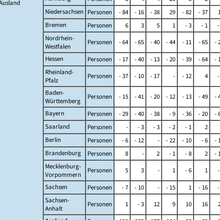
Ausland
Niedersachsen
Personen
- 84
- 16
- 38
29
- 82
- 37
Bremen
Personen
6
3
5
1
- 3
- 1
-
Nordrhein-
Personen
- 64
- 65
- 40
- 44
- 11
- 65
- 
Westfalen
Hessen
Personen
- 17
- 40
- 13
- 20
- 39
- 64
- 
Rheinland-
Personen
- 37
- 10
- 17
-
- 12
4
-
Pfalz
Baden-
Personen
- 15
- 41
- 20
- 12
- 13
- 49
- 
Württemberg
Bayern
Personen
- 29
- 40
- 38
- 9
- 36
- 20
- 
Saarland
Personen
-
- 3
- 3
- 2
- 1
2
Berlin
Personen
- 6
- 12
-
- 22
- 10
- 6
- 
Brandenburg
Personen
8
-
2
- 1
- 8
2
- 
Mecklenburg-
Personen
5
3
-
1
- 6
1
-
Vorpommern
Sachsen
Personen
- 7
- 10
-
- 15
1
- 16
-
Sachsen-
Personen
1
- 3
12
9
10
16
Anhalt