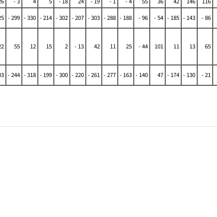
26
- 3
4
5
- 18
24
- 19
- 1
- 4
55
36
42
146
116
25
- 299
- 330
- 214
- 302
- 207
- 303
- 288
- 188
- 96
- 54
- 185
- 143
- 86
22
55
12
15
2
- 13
42
11
25
- 44
101
11
13
65
03
- 244
- 318
- 199
- 300
- 220
- 261
- 277
- 163
- 140
47
- 174
- 130
- 21