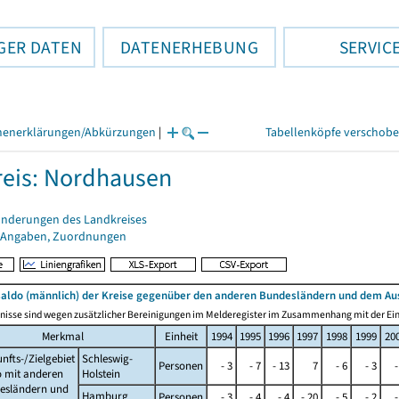
GER DATEN
DATENERHEBUNG
SERVIC
henerklärungen/Abkürzungen
|
Tabellenköpfe verschob
eis: Nordhausen
änderungen des Landkreises
 Angaben, Zuordnungen
ldo (männlich) der Kreise gegenüber den anderen Bundesländern und dem Au
nisse sind wegen zusätzlicher Bereinigungen im Melderegister im Zusammenhang mit der Einf
Merkmal
Einheit
1994
1995
1996
1997
1998
1999
20
nfts-/Zielgebiet
Schleswig-
Personen
- 3
- 7
- 13
7
- 6
- 3
-
o mit anderen
Holstein
esländern und
Hamburg
Personen
- 3
- 4
- 4
- 20
- 5
- 2
-