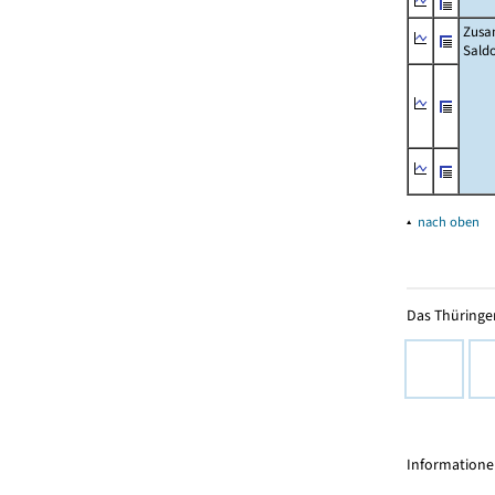
Zusa
Sald
▴
nach oben
Das Thüringer
Informationen