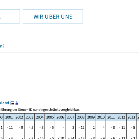
E
WIR ÜBER UNS
en?
sland
ührung der Steuer-ID nur eingeschränkt vergleichbar.
00
2001
2002
2003
2004
2005
2006
2007
2008
2009
2010
2011
2012
2013
 1
- 11
- 9
- 5
- 3
- 5
-
3
- 12
2
4
- 8
- 11
- 5
 5
- 4
-
- 8
- 15
- 5
- 10
- 34
- 13
- 8
- 9
- 6
- 13
- 3