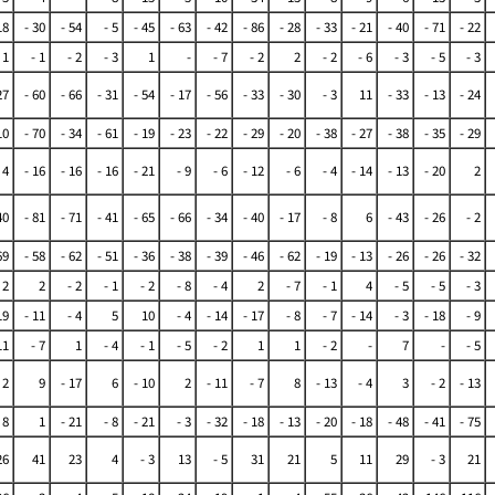
18
- 30
- 54
- 5
- 45
- 63
- 42
- 86
- 28
- 33
- 21
- 40
- 71
- 22
 1
- 1
- 2
- 3
1
-
- 7
- 2
2
- 2
- 6
- 3
- 5
- 3
27
- 60
- 66
- 31
- 54
- 17
- 56
- 33
- 30
- 3
11
- 33
- 13
- 24
10
- 70
- 34
- 61
- 19
- 23
- 22
- 29
- 20
- 38
- 27
- 38
- 35
- 29
 4
- 16
- 16
- 16
- 21
- 9
- 6
- 12
- 6
- 4
- 14
- 13
- 20
2
40
- 81
- 71
- 41
- 65
- 66
- 34
- 40
- 17
- 8
6
- 43
- 26
- 2
69
- 58
- 62
- 51
- 36
- 38
- 39
- 46
- 62
- 19
- 13
- 26
- 26
- 32
2
2
- 2
- 1
- 2
- 8
- 4
2
- 7
- 1
4
- 5
- 5
- 3
19
- 11
- 4
5
10
- 4
- 14
- 17
- 8
- 7
- 14
- 3
- 18
- 9
11
- 7
1
- 4
- 1
- 5
- 2
1
1
- 2
-
7
-
- 5
 2
9
- 17
6
- 10
2
- 11
- 7
8
- 13
- 4
3
- 2
- 13
 8
1
- 21
- 8
- 21
- 3
- 32
- 18
- 13
- 20
- 18
- 48
- 41
- 75
26
41
23
4
- 3
13
- 5
31
21
5
11
29
- 3
21