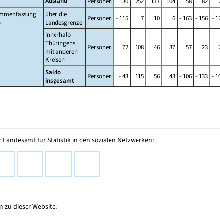
Ausland
Personen
130
252
177
104
58
82
mmenfassung
über die
Personen
- 115
7
10
6
- 163
- 156
- 1
o
Landesgrenze
innerhalb
Thüringens
Personen
72
108
46
37
57
23
mit anderen
Kreisen
Saldo
Personen
- 43
115
56
43
- 106
- 133
- 1
insgesamt
 Landesamt für Statistik in den sozialen Netzwerken:
 zu dieser Website: