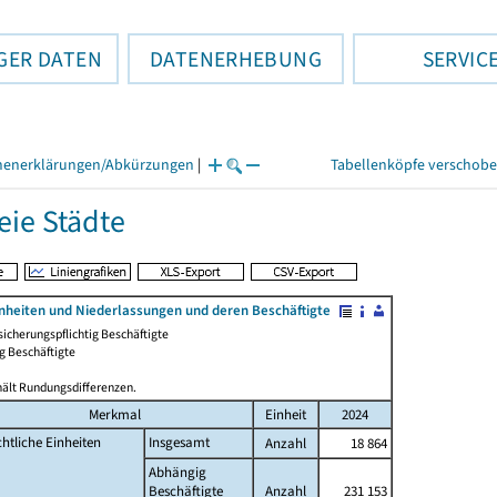
GER DATEN
DATENERHEBUNG
SERVIC
henerklärungen/Abkürzungen
|
Tabellenköpfe verschob
eie Städte
inheiten und Niederlassungen und deren Beschäftigte
sicherungspflichtig Beschäftigte
g Beschäftigte
hält Rundungsdifferenzen.
Merkmal
Einheit
2024
htliche Einheiten
Insgesamt
Anzahl
18 864
Abhängig
Beschäftigte
Anzahl
231 153