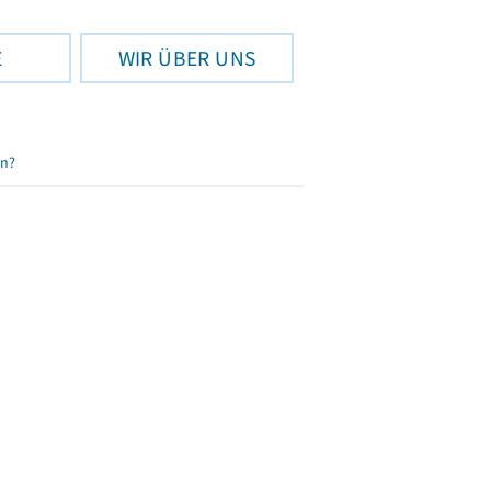
E
WIR ÜBER UNS
en?