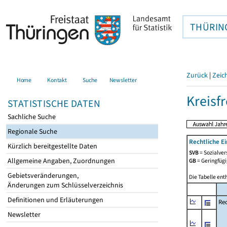
THÜRIN
Zurück
|
Zeic
Home
Kontakt
Suche
Newsletter
Kreisfr
STATISTISCHE DATEN
Sachliche Suche
Regionale Suche
Rechtliche E
Kürzlich bereitgestellte Daten
SVB
= Sozialver
Allgemeine Angaben, Zuordnungen
GB
= Geringfügi
Gebietsveränderungen,
Die Tabelle ent
Änderungen zum Schlüsselverzeichnis
Definitionen und Erläuterungen
Rec
Newsletter