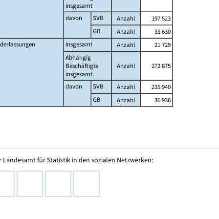
insgesamt
davon
SVB
Anzahl
197 523
GB
Anzahl
33 630
ederlassungen
Insgesamt
Anzahl
21 729
Abhängig
Beschäftigte
Anzahl
272 875
insgesamt
davon
SVB
Anzahl
235 940
GB
Anzahl
36 936
 Landesamt für Statistik in den sozialen Netzwerken: