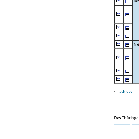
Rec
Ni
▴
nach oben
Das Thüringer