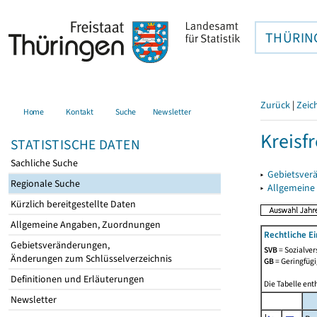
THÜRIN
Zurück
|
Zeic
Home
Kontakt
Suche
Newsletter
Kreisfr
STATISTISCHE DATEN
Sachliche Suche
▸
Gebietsverä
Regionale Suche
▸
Allgemeine
Kürzlich bereitgestellte Daten
Allgemeine Angaben, Zuordnungen
Rechtliche E
Gebietsveränderungen,
SVB
= Sozialver
Änderungen zum Schlüsselverzeichnis
GB
= Geringfügi
Definitionen und Erläuterungen
Die Tabelle ent
Newsletter