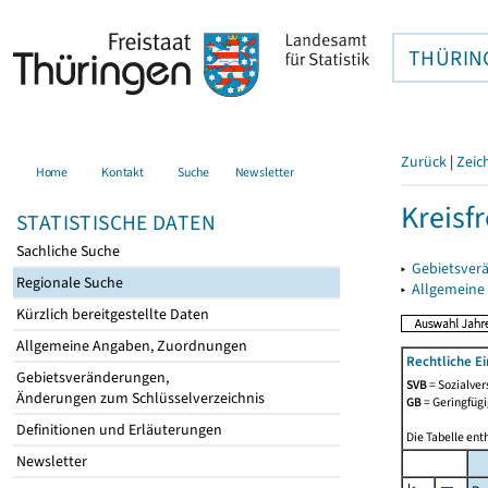
THÜRIN
Zurück
|
Zeic
Home
Kontakt
Suche
Newsletter
Kreisfr
STATISTISCHE DATEN
Sachliche Suche
▸
Gebietsverä
Regionale Suche
▸
Allgemeine
Kürzlich bereitgestellte Daten
Allgemeine Angaben, Zuordnungen
Rechtliche E
Gebietsveränderungen,
SVB
= Sozialver
Änderungen zum Schlüsselverzeichnis
GB
= Geringfügi
Definitionen und Erläuterungen
Die Tabelle ent
Newsletter