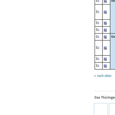
Re
Ni
▴
nach oben
Das Thüringer