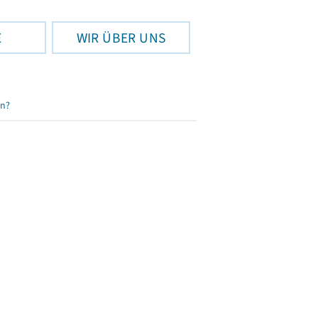
E
WIR ÜBER UNS
en?