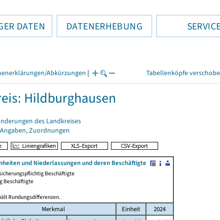
GER DATEN
DATENERHEBUNG
SERVIC
henerklärungen/Abkürzungen
|
Tabellenköpfe verschob
eis: Hildburghausen
änderungen des Landkreises
 Angaben, Zuordnungen
inheiten und Niederlassungen und deren Beschäftigte
sicherungspflichtig Beschäftigte
g Beschäftigte
hält Rundungsdifferenzen.
Merkmal
Einheit
2024