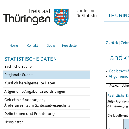
THÜRIN
Zurück
|
Zeic
Home
Kontakt
Suche
Newsletter
Landkr
STATISTISCHE DATEN
Sachliche Suche
▸
Gebietsver
Regionale Suche
▸
Allgemeine
Kürzlich bereitgestellte Daten
Allgemeine Angaben, Zuordnungen
Rechtliche E
Gebietsveränderungen,
SVB
= Sozialver
Änderungen zum Schlüsselverzeichnis
GB
= Geringfügi
Definitionen und Erläuterungen
Die Tabelle ent
Newsletter