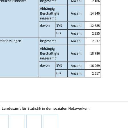
chtliche Einheiten
Insgesamt
Anzahl
2 106
Abhängig
Beschäftigte
Anzahl
14 940
insgesamt
davon
SVB
Anzahl
12 685
GB
Anzahl
2 255
ederlassungen
Insgesamt
Anzahl
2 337
Abhängig
Beschäftigte
Anzahl
18 786
insgesamt
davon
SVB
Anzahl
16 269
GB
Anzahl
2 517
 Landesamt für Statistik in den sozialen Netzwerken: