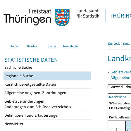
THÜRIN
Zurück
|
Zeic
Home
Kontakt
Suche
Newsletter
Landkr
STATISTISCHE DATEN
Sachliche Suche
▸
Gebietsver
Regionale Suche
▸
Allgemeine
Kürzlich bereitgestellte Daten
Allgemeine Angaben, Zuordnungen
Rechtliche E
Gebietsveränderungen,
SVB
= Sozialver
Änderungen zum Schlüsselverzeichnis
GB
= Geringfügi
Definitionen und Erläuterungen
Die Tabelle ent
Newsletter