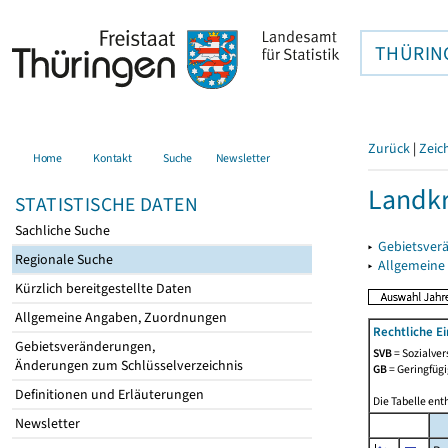
THÜRIN
Zurück
|
Zeic
Home
Kontakt
Suche
Newsletter
Landkr
STATISTISCHE DATEN
Sachliche Suche
▸
Gebietsver
Regionale Suche
▸
Allgemeine
Kürzlich bereitgestellte Daten
Allgemeine Angaben, Zuordnungen
Rechtliche E
Gebietsveränderungen,
SVB
= Sozialver
Änderungen zum Schlüsselverzeichnis
GB
= Geringfügi
Definitionen und Erläuterungen
Die Tabelle ent
Newsletter