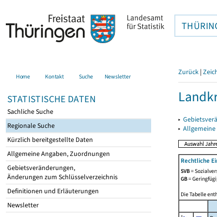
THÜRIN
Zurück
|
Zeic
Home
Kontakt
Suche
Newsletter
Landkr
STATISTISCHE DATEN
Sachliche Suche
▸
Gebietsver
Regionale Suche
▸
Allgemeine
Kürzlich bereitgestellte Daten
Allgemeine Angaben, Zuordnungen
Rechtliche E
Gebietsveränderungen,
SVB
= Sozialver
Änderungen zum Schlüsselverzeichnis
GB
= Geringfügi
Definitionen und Erläuterungen
Die Tabelle ent
Newsletter