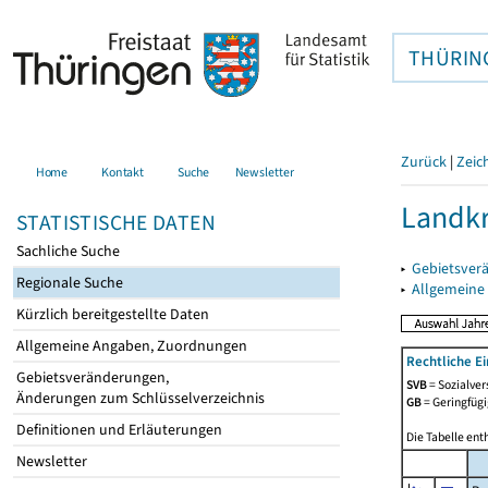
THÜRIN
Zurück
|
Zeic
Home
Kontakt
Suche
Newsletter
Landkr
STATISTISCHE DATEN
Sachliche Suche
▸
Gebietsver
Regionale Suche
▸
Allgemeine
Kürzlich bereitgestellte Daten
Allgemeine Angaben, Zuordnungen
Rechtliche E
Gebietsveränderungen,
SVB
= Sozialver
Änderungen zum Schlüsselverzeichnis
GB
= Geringfügi
Definitionen und Erläuterungen
Die Tabelle ent
Newsletter