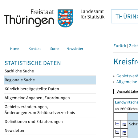
THÜRIN
Zurück
|
Zeic
Home
Kontakt
Suche
Newsletter
Kreisfr
STATISTISCHE DATEN
Sachliche Suche
▸
Gebietsverä
Regionale Suche
▸
Allgemeine
Kürzlich bereitgestellte Daten
Allgemeine Angaben, Zuordnungen
Landwirtscha
Gebietsveränderungen,
ab 1999 Sticht
Änderungen zum Schlüsselverzeichnis
Definitionen und Erläuterungen
Scha
Newsletter