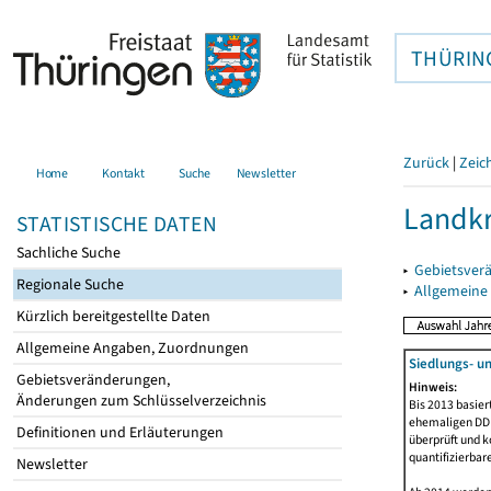
THÜRIN
Zurück
|
Zeic
Home
Kontakt
Suche
Newsletter
Landkr
STATISTISCHE DATEN
Sachliche Suche
▸
Gebietsver
Regionale Suche
▸
Allgemeine
Kürzlich bereitgestellte Daten
Allgemeine Angaben, Zuordnungen
Siedlungs- u
Gebietsveränderungen,
Hinweis:
Änderungen zum Schlüsselverzeichnis
Bis 2013 basie
ehemaligen DDR.
Definitionen und Erläuterungen
überprüft und k
quantifizierbar
Newsletter