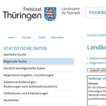
THÜRIN
Zurück
|
Zeic
Home
Kontakt
Suche
Newsletter
Landkr
STATISTISCHE DATEN
Sachliche Suche
▸
Gebietsver
Regionale Suche
▸
Allgemeine
Kürzlich bereitgestellte Daten
Allgemeine Angaben, Zuordnungen
Siedlungs- u
Gebietsveränderungen,
Hinweis:
Änderungen zum Schlüsselverzeichnis
Bis 2013 basie
ehemaligen DDR.
Definitionen und Erläuterungen
überprüft und k
quantifizierbar
Newsletter