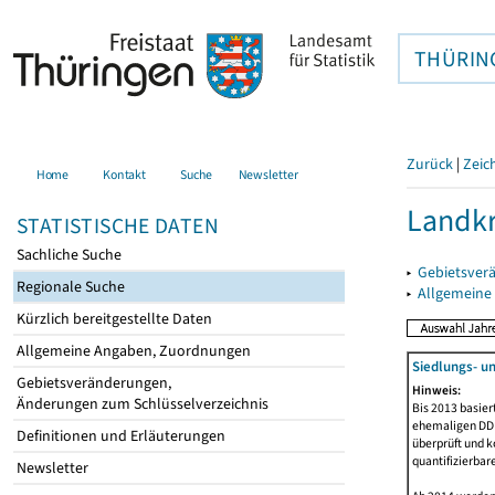
THÜRIN
Zurück
|
Zeic
Home
Kontakt
Suche
Newsletter
Landkr
STATISTISCHE DATEN
Sachliche Suche
▸
Gebietsver
Regionale Suche
▸
Allgemeine
Kürzlich bereitgestellte Daten
Allgemeine Angaben, Zuordnungen
Siedlungs- u
Gebietsveränderungen,
Hinweis:
Änderungen zum Schlüsselverzeichnis
Bis 2013 basie
ehemaligen DDR.
Definitionen und Erläuterungen
überprüft und k
quantifizierbar
Newsletter