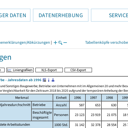
GER DATEN
DATENERHEBUNG
SERVIC
henerklärungen/Abkürzungen
|
Tabellenköpfe verschob
gen
be - Jahresdaten ab 1996
n und Sonstiges Baugewerbe; Betriebe von Unternehmen mit im Allgemeinen 20 und mehr Bes
e Vergleichbarkeit für den Zeitraum 2018 bis 2020 aufgrund der temporären Anhebung der Ber
Merkmal
Einheit
1996
1997
1998
199
eljahresdurchschnitt
Betriebe
Anzahl
587
653
630
Beschäftigte
Personen
23 123
23 919
21 075
18 
insgesamt
stete Arbeitsstunden
1000 Std.
31 142
32 378
28 554
25 