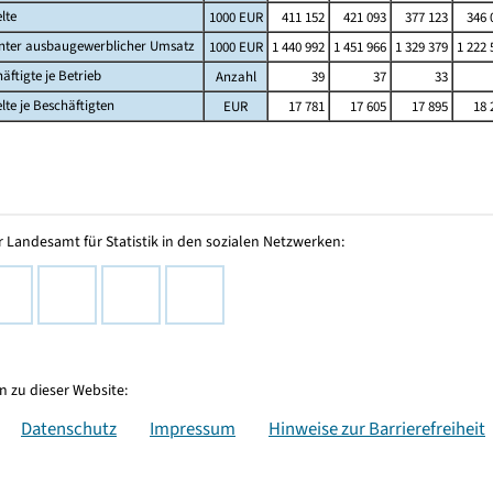
lte
1000 EUR
411 152
421 093
377 123
346 
nter ausbaugewerblicher Umsatz
1000 EUR
1 440 992
1 451 966
1 329 379
1 222 
äftigte je Betrieb
Anzahl
39
37
33
lte je Beschäftigten
EUR
17 781
17 605
17 895
18 
 Landesamt für Statistik in den sozialen Netzwerken:
 zu dieser Website:
Datenschutz
Impressum
Hinweise zur Barrierefreiheit