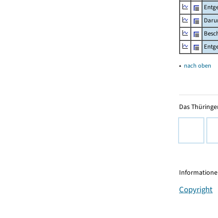
Entge
Daru
Besch
Entge
▴
nach oben
Das Thüringer
Informationen
Copyright