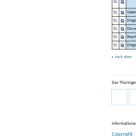
Gelei
Entge
Daru
Besch
Entge
▴
nach oben
Das Thüringer
Informationen
Copyright