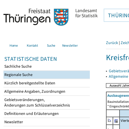
THÜRIN
Zurück
|
Zeic
Home
Kontakt
Suche
Newsletter
Kreisfr
STATISTISCHE DATEN
Sachliche Suche
▸
Gebietsverä
Regionale Suche
▸
Allgemeine
Kürzlich bereitgestellte Daten
Allgemeine Angaben, Zuordnungen
Ausbaugewer
Gebietsveränderungen,
Bauinstallatio
Änderungen zum Schlüsselverzeichnis
* Eingeschränkt
Definitionen und Erläuterungen
Viert
Newsletter