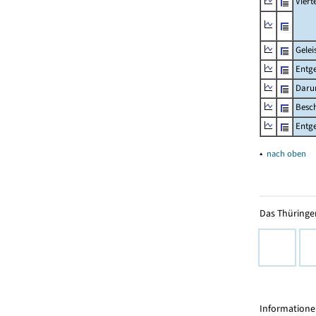
Viert
Gelei
Entge
Daru
Besch
Entge
▴
nach oben
Das Thüringer
Informationen